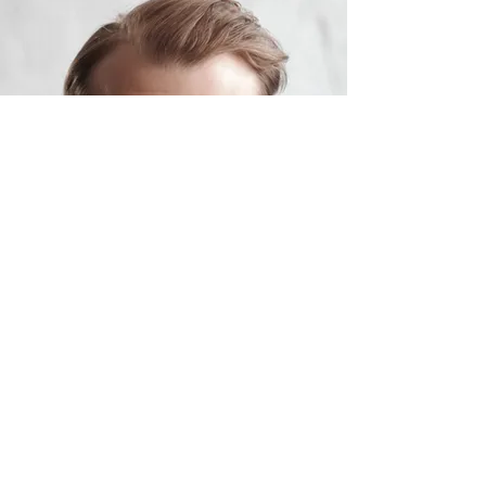
Courriel :
hello@accolective.com