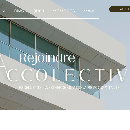
REST
ON
OMS
QUOI
MEMBRES
Meer
Rejoindre